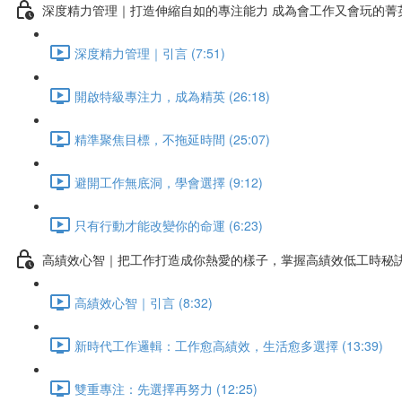
深度精力管理｜打造伸縮自如的專注能力 成為會工作又會玩的菁
深度精力管理｜引言 (7:51)
開啟特級專注力，成為精英 (26:18)
精準聚焦目標，不拖延時間 (25:07)
避開工作無底洞，學會選擇 (9:12)
只有行動才能改變你的命運 (6:23)
高績效心智｜把工作打造成你熱愛的樣子，掌握高績效低工時秘
高績效心智｜引言 (8:32)
新時代工作邏輯：工作愈高績效，生活愈多選擇 (13:39)
雙重專注：先選擇再努力 (12:25)