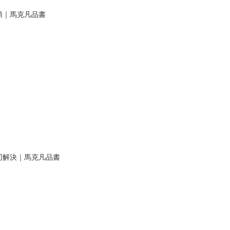
領｜馬克凡品書
刃解決｜馬克凡品書