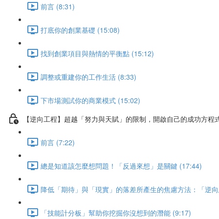
前言 (8:31)
打底你的創業基礎 (15:08)
找到創業項目與熱情的平衡點 (15:12)
調整或重建你的工作生活 (8:33)
下市場測試你的商業模式 (15:02)
【逆向工程】超越「努力與天賦」的限制，開啟自己的成功方程
前言 (7:22)
總是知道該怎麼想問題！「反過來想」是關鍵 (17:44)
降低「期待」與「現實」的落差所產生的焦慮方法：「逆向思維」
「技能計分板」幫助你挖掘你沒想到的潛能 (9:17)