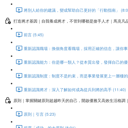
將別人給你的建議，變成幫助自己更好的「行動指南」 (8:0
打造將才基因｜自我養成將才，不管到哪都是搶手人才｜馬克凡
前言 (5:45)
重新認識職場：換個角度看職場，採用正確的信念，讓你事業大有
重新認識能力：你是哪一類人？從本質出發，發揮自己的優勢 (
重新認識制度：制度不是約束，而是事業發展更上一層樓的關鍵！
重新認識將才：深入了解如何成為從兵到將的高手 (11:40)
原則｜掌握關鍵原則超越昨天的自己，開啟優雅又高效生活格調
原則｜引言 (5:23)
揭露「成功」的大原則 (8:01)