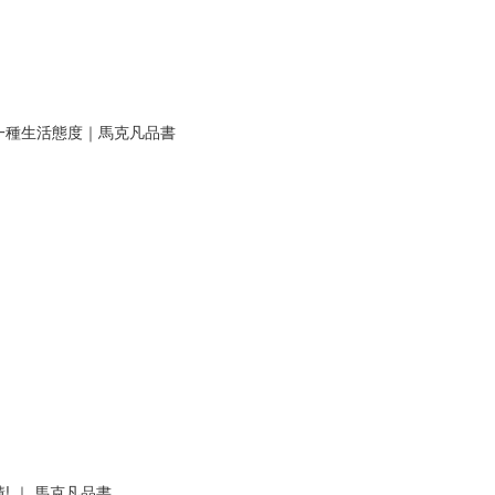
一種生活態度｜馬克凡品書
 ｜ 馬克凡品書