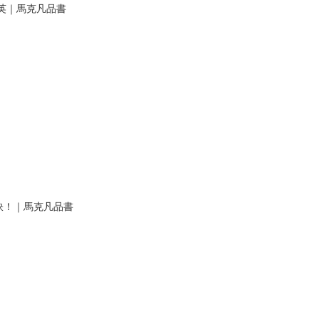
英｜馬克凡品書
訣！｜馬克凡品書