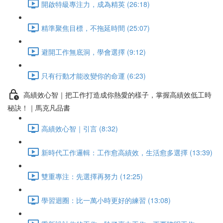
開啟特級專注力，成為精英 (26:18)
精準聚焦目標，不拖延時間 (25:07)
避開工作無底洞，學會選擇 (9:12)
只有行動才能改變你的命運 (6:23)
高績效心智｜把工作打造成你熱愛的樣子，掌握高績效低工時
秘訣！｜馬克凡品書
高績效心智｜引言 (8:32)
新時代工作邏輯：工作愈高績效，生活愈多選擇 (13:39)
雙重專注：先選擇再努力 (12:25)
學習迴圈：比一萬小時更好的練習 (13:08)