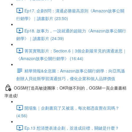
Ep17. 企劃5問：溝通必勝最高原則《Amazon故事公關
行銷學》｜讀書影片 (23:50)
Ep18. 故事力，一說就通的超能力《Amazon故事公關行
銷學》｜讀書影片 (24:39)
菁英實戰影片：Section.6｜3個企劃最常見的溝通迷思｜
《Amazon故事公關行銷學》 (16:44)
精華簡報&全息圖：Amazon故事公關行銷學：向亞馬遜
創辦人貝佐斯學習溝通技巧，優化企業和個人品牌價值
OGSM打造高敏捷團隊：OKR做不到的，OGSM一頁企畫書精
準達成!
開場集｜企劃書寫了又被退，每次都憑直覺在寫嗎？
(4:56)
Ep.13 想清楚表達企劃，並達成目標，關鍵是什麼？