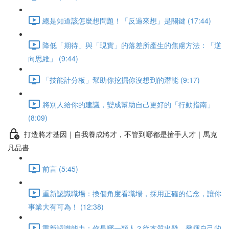
總是知道該怎麼想問題！「反過來想」是關鍵 (17:44)
降低「期待」與「現實」的落差所產生的焦慮方法：「逆
向思維」 (9:44)
「技能計分板」幫助你挖掘你沒想到的潛能 (9:17)
將別人給你的建議，變成幫助自己更好的「行動指南」
(8:09)
打造將才基因｜自我養成將才，不管到哪都是搶手人才｜馬克
凡品書
前言 (5:45)
重新認識職場：換個角度看職場，採用正確的信念，讓你
事業大有可為！ (12:38)
重新認識能力：你是哪一類人？從本質出發，發揮自己的