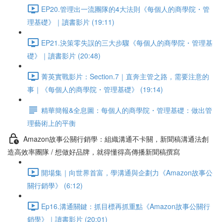
EP20.管理出一流團隊的4大法則《每個人的商學院・管
理基礎》｜讀書影片 (19:11)
EP21.決策零失誤的三大步驟《每個人的商學院・管理基
礎》｜讀書影片 (20:48)
菁英實戰影片：Section.7｜直奔主管之路，需要注意的
事｜《每個人的商學院・管理基礎》 (19:14)
精華簡報&全息圖：每個人的商學院・管理基礎：做出管
理藝術上的平衡
Amazon故事公關行銷學：組織溝通不卡關，新聞稿溝通法創
造高效率團隊 / 想做好品牌，就得懂得高傳播新聞稿撰寫
開場集｜向世界首富，學溝通與企劃力《Amazon故事公
關行銷學》 (6:12)
Ep16.溝通關鍵：抓目標再抓重點《Amazon故事公關行
銷學》｜讀書影片 (20:01)