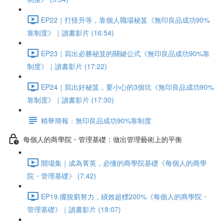
EP22｜打怪升等，靠個人職場秘笈《無印良品成功90%
靠制度》｜讀書影片 (16:54)
EP23｜寫出必勝秘笈的關鍵公式《無印良品成功90%靠
制度》｜讀書影片 (17:22)
EP24｜寫出好秘笈，要小心的3個坑《無印良品成功90%
靠制度》｜讀書影片 (17:30)
精華簡報：無印良品成功90%靠制度
每個人的商學院・管理基礎：做出管理藝術上的平衡
開場集｜成為菁英，必懂的商學院基礎《每個人的商學
院・管理基礎》 (7:42)
EP19.擺脫窮努力，績效超標200%《每個人的商學院・
管理基礎》｜讀書影片 (18:07)