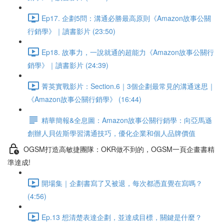
Ep17. 企劃5問：溝通必勝最高原則《Amazon故事公關
行銷學》｜讀書影片 (23:50)
Ep18. 故事力，一說就通的超能力《Amazon故事公關行
銷學》｜讀書影片 (24:39)
菁英實戰影片：Section.6｜3個企劃最常見的溝通迷思｜
《Amazon故事公關行銷學》 (16:44)
精華簡報&全息圖：Amazon故事公關行銷學：向亞馬遜
創辦人貝佐斯學習溝通技巧，優化企業和個人品牌價值
OGSM打造高敏捷團隊：OKR做不到的，OGSM一頁企畫書精
準達成!
開場集｜企劃書寫了又被退，每次都憑直覺在寫嗎？
(4:56)
Ep.13 想清楚表達企劃，並達成目標，關鍵是什麼？