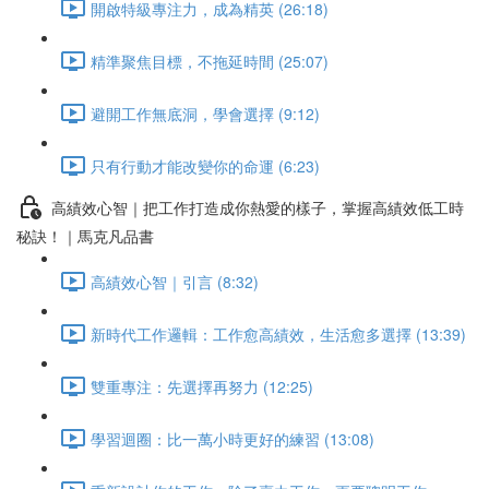
開啟特級專注力，成為精英 (26:18)
精準聚焦目標，不拖延時間 (25:07)
避開工作無底洞，學會選擇 (9:12)
只有行動才能改變你的命運 (6:23)
高績效心智｜把工作打造成你熱愛的樣子，掌握高績效低工時
秘訣！｜馬克凡品書
高績效心智｜引言 (8:32)
新時代工作邏輯：工作愈高績效，生活愈多選擇 (13:39)
雙重專注：先選擇再努力 (12:25)
學習迴圈：比一萬小時更好的練習 (13:08)