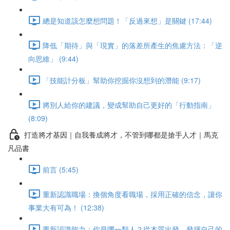
總是知道該怎麼想問題！「反過來想」是關鍵 (17:44)
降低「期待」與「現實」的落差所產生的焦慮方法：「逆
向思維」 (9:44)
「技能計分板」幫助你挖掘你沒想到的潛能 (9:17)
將別人給你的建議，變成幫助自己更好的「行動指南」
(8:09)
打造將才基因｜自我養成將才，不管到哪都是搶手人才｜馬克
凡品書
前言 (5:45)
重新認識職場：換個角度看職場，採用正確的信念，讓你
事業大有可為！ (12:38)
重新認識能力：你是哪一類人？從本質出發，發揮自己的