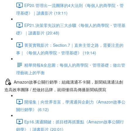
EP20.管理出一流團隊的4大法則《每個人的商學院・管
理基礎》｜讀書影片 (19:11)
EP21.決策零失誤的三大步驟《每個人的商學院・管理基
礎》｜讀書影片 (20:48)
菁英實戰影片：Section.7｜直奔主管之路，需要注意的
事｜《每個人的商學院・管理基礎》 (19:14)
精華簡報&全息圖：每個人的商學院・管理基礎：做出管
理藝術上的平衡
Amazon故事公關行銷學：組織溝通不卡關，新聞稿溝通法創
造高效率團隊 / 想做好品牌，就得懂得高傳播新聞稿撰寫
開場集｜向世界首富，學溝通與企劃力《Amazon故事公
關行銷學》 (6:12)
Ep16.溝通關鍵：抓目標再抓重點《Amazon故事公關行
銷學》｜讀書影片 (20:01)