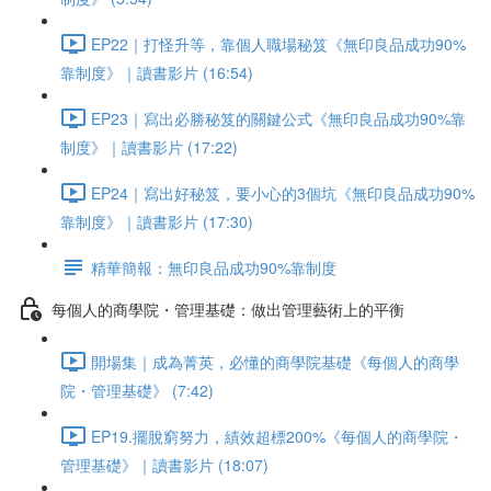
EP22｜打怪升等，靠個人職場秘笈《無印良品成功90%
靠制度》｜讀書影片 (16:54)
EP23｜寫出必勝秘笈的關鍵公式《無印良品成功90%靠
制度》｜讀書影片 (17:22)
EP24｜寫出好秘笈，要小心的3個坑《無印良品成功90%
靠制度》｜讀書影片 (17:30)
精華簡報：無印良品成功90%靠制度
每個人的商學院・管理基礎：做出管理藝術上的平衡
開場集｜成為菁英，必懂的商學院基礎《每個人的商學
院・管理基礎》 (7:42)
EP19.擺脫窮努力，績效超標200%《每個人的商學院・
管理基礎》｜讀書影片 (18:07)