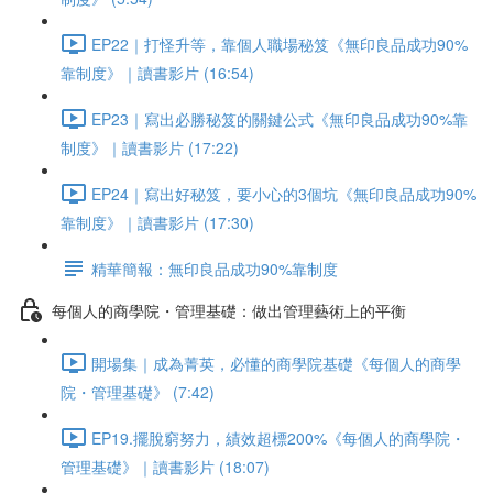
EP22｜打怪升等，靠個人職場秘笈《無印良品成功90%
靠制度》｜讀書影片 (16:54)
EP23｜寫出必勝秘笈的關鍵公式《無印良品成功90%靠
制度》｜讀書影片 (17:22)
EP24｜寫出好秘笈，要小心的3個坑《無印良品成功90%
靠制度》｜讀書影片 (17:30)
精華簡報：無印良品成功90%靠制度
每個人的商學院・管理基礎：做出管理藝術上的平衡
開場集｜成為菁英，必懂的商學院基礎《每個人的商學
院・管理基礎》 (7:42)
EP19.擺脫窮努力，績效超標200%《每個人的商學院・
管理基礎》｜讀書影片 (18:07)