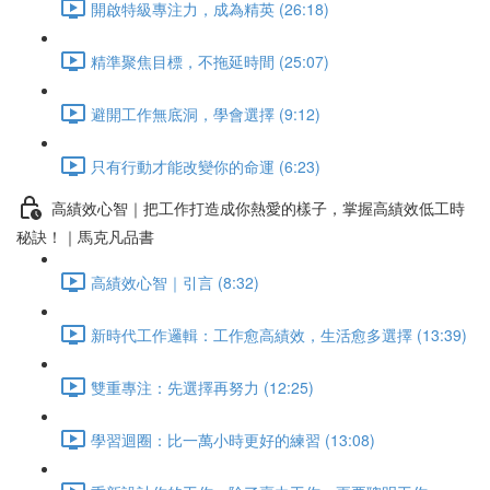
開啟特級專注力，成為精英 (26:18)
精準聚焦目標，不拖延時間 (25:07)
避開工作無底洞，學會選擇 (9:12)
只有行動才能改變你的命運 (6:23)
高績效心智｜把工作打造成你熱愛的樣子，掌握高績效低工時
秘訣！｜馬克凡品書
高績效心智｜引言 (8:32)
新時代工作邏輯：工作愈高績效，生活愈多選擇 (13:39)
雙重專注：先選擇再努力 (12:25)
學習迴圈：比一萬小時更好的練習 (13:08)