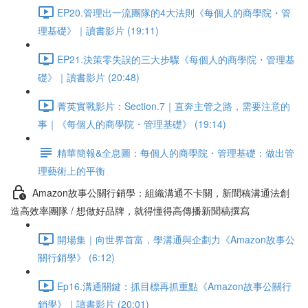
EP20.管理出一流團隊的4大法則《每個人的商學院・管
理基礎》｜讀書影片 (19:11)
EP21.決策零失誤的三大步驟《每個人的商學院・管理基
礎》｜讀書影片 (20:48)
菁英實戰影片：Section.7｜直奔主管之路，需要注意的
事｜《每個人的商學院・管理基礎》 (19:14)
精華簡報&全息圖：每個人的商學院・管理基礎：做出管
理藝術上的平衡
Amazon故事公關行銷學：組織溝通不卡關，新聞稿溝通法創
造高效率團隊 / 想做好品牌，就得懂得高傳播新聞稿撰寫
開場集｜向世界首富，學溝通與企劃力《Amazon故事公
關行銷學》 (6:12)
Ep16.溝通關鍵：抓目標再抓重點《Amazon故事公關行
銷學》｜讀書影片 (20:01)