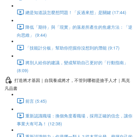
總是知道該怎麼想問題！「反過來想」是關鍵 (17:44)
降低「期待」與「現實」的落差所產生的焦慮方法：「逆
向思維」 (9:44)
「技能計分板」幫助你挖掘你沒想到的潛能 (9:17)
將別人給你的建議，變成幫助自己更好的「行動指南」
(8:09)
打造將才基因｜自我養成將才，不管到哪都是搶手人才｜馬克
凡品書
前言 (5:45)
重新認識職場：換個角度看職場，採用正確的信念，讓你
事業大有可為！ (12:38)
重新認識能力：你是哪一類人？從本質出發，發揮自己的