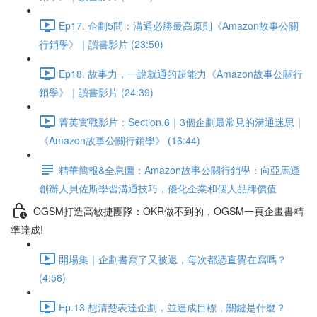
Ep17. 企劃5問：溝通必勝最高原則《Amazon故事公關
行銷學》｜讀書影片 (23:50)
Ep18. 故事力，一說就通的超能力《Amazon故事公關行
銷學》｜讀書影片 (24:39)
菁英實戰影片：Section.6｜3個企劃最常見的溝通迷思｜
《Amazon故事公關行銷學》 (16:44)
精華簡報&全息圖：Amazon故事公關行銷學：向亞馬遜
創辦人貝佐斯學習溝通技巧，優化企業和個人品牌價值
OGSM打造高敏捷團隊：OKR做不到的，OGSM一頁企畫書精
準達成!
開場集｜企劃書寫了又被退，每次都憑直覺在寫嗎？
(4:56)
Ep.13 想清楚表達企劃，並達成目標，關鍵是什麼？