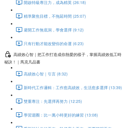
開啟特級專注力，成為精英 (26:18)
精準聚焦目標，不拖延時間 (25:07)
避開工作無底洞，學會選擇 (9:12)
只有行動才能改變你的命運 (6:23)
高績效心智｜把工作打造成你熱愛的樣子，掌握高績效低工時
秘訣！｜馬克凡品書
高績效心智｜引言 (8:32)
新時代工作邏輯：工作愈高績效，生活愈多選擇 (13:39)
雙重專注：先選擇再努力 (12:25)
學習迴圈：比一萬小時更好的練習 (13:08)