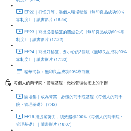
EP22｜打怪升等，靠個人職場秘笈《無印良品成功90%
靠制度》｜讀書影片 (16:54)
EP23｜寫出必勝秘笈的關鍵公式《無印良品成功90%靠
制度》｜讀書影片 (17:22)
EP24｜寫出好秘笈，要小心的3個坑《無印良品成功90%
靠制度》｜讀書影片 (17:30)
精華簡報：無印良品成功90%靠制度
每個人的商學院・管理基礎：做出管理藝術上的平衡
開場集｜成為菁英，必懂的商學院基礎《每個人的商學
院・管理基礎》 (7:42)
EP19.擺脫窮努力，績效超標200%《每個人的商學院・
管理基礎》｜讀書影片 (18:07)