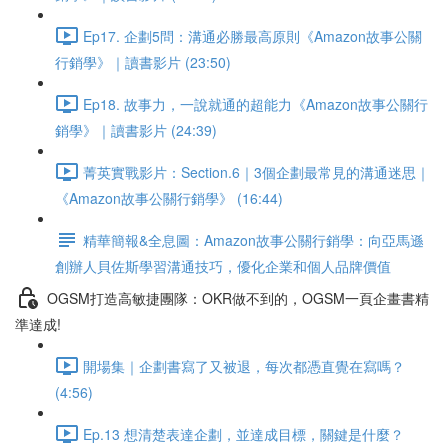
Ep17. 企劃5問：溝通必勝最高原則《Amazon故事公關
行銷學》｜讀書影片 (23:50)
Ep18. 故事力，一說就通的超能力《Amazon故事公關行
銷學》｜讀書影片 (24:39)
菁英實戰影片：Section.6｜3個企劃最常見的溝通迷思｜
《Amazon故事公關行銷學》 (16:44)
精華簡報&全息圖：Amazon故事公關行銷學：向亞馬遜
創辦人貝佐斯學習溝通技巧，優化企業和個人品牌價值
OGSM打造高敏捷團隊：OKR做不到的，OGSM一頁企畫書精
準達成!
開場集｜企劃書寫了又被退，每次都憑直覺在寫嗎？
(4:56)
Ep.13 想清楚表達企劃，並達成目標，關鍵是什麼？