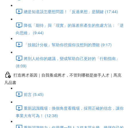
總是知道該怎麼想問題！「反過來想」是關鍵 (17:44)
降低「期待」與「現實」的落差所產生的焦慮方法：「逆
向思維」 (9:44)
「技能計分板」幫助你挖掘你沒想到的潛能 (9:17)
將別人給你的建議，變成幫助自己更好的「行動指南」
(8:09)
打造將才基因｜自我養成將才，不管到哪都是搶手人才｜馬克
凡品書
前言 (5:45)
重新認識職場：換個角度看職場，採用正確的信念，讓你
事業大有可為！ (12:38)
重新認識能力：你是哪一類人？從本質出發，發揮自己的