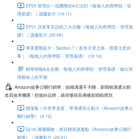
EP20.管理出一流團隊的4大法則《每個人的商學院・管
理基礎》｜讀書影片 (19:11)
EP21.決策零失誤的三大步驟《每個人的商學院・管理基
礎》｜讀書影片 (20:48)
菁英實戰影片：Section.7｜直奔主管之路，需要注意的
事｜《每個人的商學院・管理基礎》 (19:14)
精華簡報&全息圖：每個人的商學院・管理基礎：做出管
理藝術上的平衡
Amazon故事公關行銷學：組織溝通不卡關，新聞稿溝通法創
造高效率團隊 / 想做好品牌，就得懂得高傳播新聞稿撰寫
開場集｜向世界首富，學溝通與企劃力《Amazon故事公
關行銷學》 (6:12)
Ep16.溝通關鍵：抓目標再抓重點《Amazon故事公關行
銷學》｜讀書影片 (20:01)