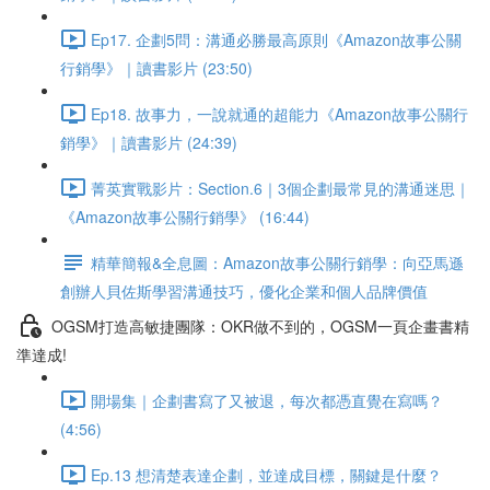
Ep17. 企劃5問：溝通必勝最高原則《Amazon故事公關
行銷學》｜讀書影片 (23:50)
Ep18. 故事力，一說就通的超能力《Amazon故事公關行
銷學》｜讀書影片 (24:39)
菁英實戰影片：Section.6｜3個企劃最常見的溝通迷思｜
《Amazon故事公關行銷學》 (16:44)
精華簡報&全息圖：Amazon故事公關行銷學：向亞馬遜
創辦人貝佐斯學習溝通技巧，優化企業和個人品牌價值
OGSM打造高敏捷團隊：OKR做不到的，OGSM一頁企畫書精
準達成!
開場集｜企劃書寫了又被退，每次都憑直覺在寫嗎？
(4:56)
Ep.13 想清楚表達企劃，並達成目標，關鍵是什麼？