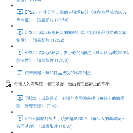
EP22｜打怪升等，靠個人職場秘笈《無印良品成功90%
靠制度》｜讀書影片 (16:54)
EP23｜寫出必勝秘笈的關鍵公式《無印良品成功90%靠
制度》｜讀書影片 (17:22)
EP24｜寫出好秘笈，要小心的3個坑《無印良品成功90%
靠制度》｜讀書影片 (17:30)
精華簡報：無印良品成功90%靠制度
每個人的商學院・管理基礎：做出管理藝術上的平衡
開場集｜成為菁英，必懂的商學院基礎《每個人的商學
院・管理基礎》 (7:42)
EP19.擺脫窮努力，績效超標200%《每個人的商學院・
管理基礎》｜讀書影片 (18:07)