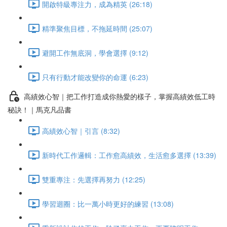
開啟特級專注力，成為精英 (26:18)
精準聚焦目標，不拖延時間 (25:07)
避開工作無底洞，學會選擇 (9:12)
只有行動才能改變你的命運 (6:23)
高績效心智｜把工作打造成你熱愛的樣子，掌握高績效低工時
秘訣！｜馬克凡品書
高績效心智｜引言 (8:32)
新時代工作邏輯：工作愈高績效，生活愈多選擇 (13:39)
雙重專注：先選擇再努力 (12:25)
學習迴圈：比一萬小時更好的練習 (13:08)