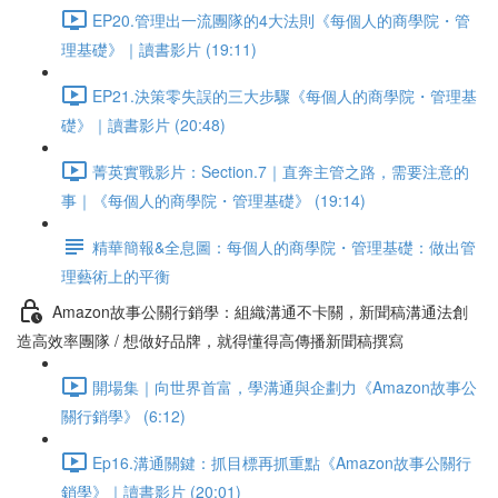
EP20.管理出一流團隊的4大法則《每個人的商學院・管
理基礎》｜讀書影片 (19:11)
EP21.決策零失誤的三大步驟《每個人的商學院・管理基
礎》｜讀書影片 (20:48)
菁英實戰影片：Section.7｜直奔主管之路，需要注意的
事｜《每個人的商學院・管理基礎》 (19:14)
精華簡報&全息圖：每個人的商學院・管理基礎：做出管
理藝術上的平衡
Amazon故事公關行銷學：組織溝通不卡關，新聞稿溝通法創
造高效率團隊 / 想做好品牌，就得懂得高傳播新聞稿撰寫
開場集｜向世界首富，學溝通與企劃力《Amazon故事公
關行銷學》 (6:12)
Ep16.溝通關鍵：抓目標再抓重點《Amazon故事公關行
銷學》｜讀書影片 (20:01)