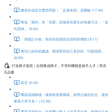
總是知道該怎麼想問題！「反過來想」是關鍵 (17:44)
降低「期待」與「現實」的落差所產生的焦慮方法：「逆
向思維」 (9:44)
「技能計分板」幫助你挖掘你沒想到的潛能 (9:17)
將別人給你的建議，變成幫助自己更好的「行動指南」
(8:09)
打造將才基因｜自我養成將才，不管到哪都是搶手人才｜馬克
凡品書
前言 (5:45)
重新認識職場：換個角度看職場，採用正確的信念，讓你
事業大有可為！ (12:38)
重新認識能力：你是哪一類人？從本質出發，發揮自己的