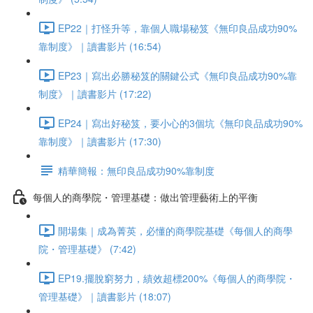
EP22｜打怪升等，靠個人職場秘笈《無印良品成功90%
靠制度》｜讀書影片 (16:54)
EP23｜寫出必勝秘笈的關鍵公式《無印良品成功90%靠
制度》｜讀書影片 (17:22)
EP24｜寫出好秘笈，要小心的3個坑《無印良品成功90%
靠制度》｜讀書影片 (17:30)
精華簡報：無印良品成功90%靠制度
每個人的商學院・管理基礎：做出管理藝術上的平衡
開場集｜成為菁英，必懂的商學院基礎《每個人的商學
院・管理基礎》 (7:42)
EP19.擺脫窮努力，績效超標200%《每個人的商學院・
管理基礎》｜讀書影片 (18:07)