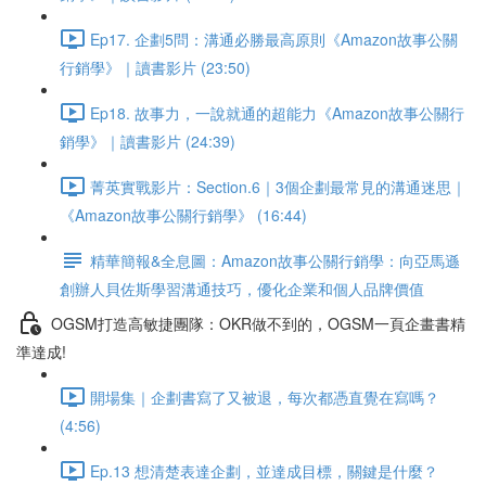
Ep17. 企劃5問：溝通必勝最高原則《Amazon故事公關
行銷學》｜讀書影片 (23:50)
Ep18. 故事力，一說就通的超能力《Amazon故事公關行
銷學》｜讀書影片 (24:39)
菁英實戰影片：Section.6｜3個企劃最常見的溝通迷思｜
《Amazon故事公關行銷學》 (16:44)
精華簡報&全息圖：Amazon故事公關行銷學：向亞馬遜
創辦人貝佐斯學習溝通技巧，優化企業和個人品牌價值
OGSM打造高敏捷團隊：OKR做不到的，OGSM一頁企畫書精
準達成!
開場集｜企劃書寫了又被退，每次都憑直覺在寫嗎？
(4:56)
Ep.13 想清楚表達企劃，並達成目標，關鍵是什麼？