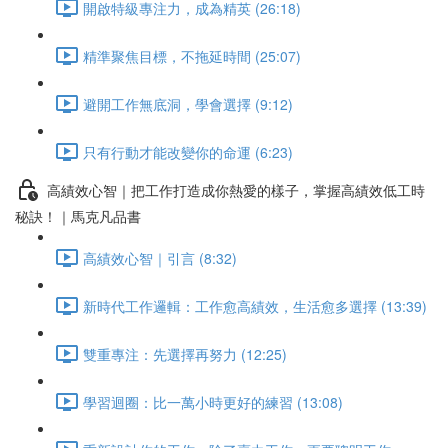
開啟特級專注力，成為精英 (26:18)
精準聚焦目標，不拖延時間 (25:07)
避開工作無底洞，學會選擇 (9:12)
只有行動才能改變你的命運 (6:23)
高績效心智｜把工作打造成你熱愛的樣子，掌握高績效低工時
秘訣！｜馬克凡品書
高績效心智｜引言 (8:32)
新時代工作邏輯：工作愈高績效，生活愈多選擇 (13:39)
雙重專注：先選擇再努力 (12:25)
學習迴圈：比一萬小時更好的練習 (13:08)