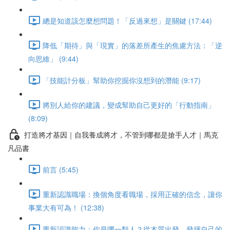
總是知道該怎麼想問題！「反過來想」是關鍵 (17:44)
降低「期待」與「現實」的落差所產生的焦慮方法：「逆
向思維」 (9:44)
「技能計分板」幫助你挖掘你沒想到的潛能 (9:17)
將別人給你的建議，變成幫助自己更好的「行動指南」
(8:09)
打造將才基因｜自我養成將才，不管到哪都是搶手人才｜馬克
凡品書
前言 (5:45)
重新認識職場：換個角度看職場，採用正確的信念，讓你
事業大有可為！ (12:38)
重新認識能力：你是哪一類人？從本質出發，發揮自己的