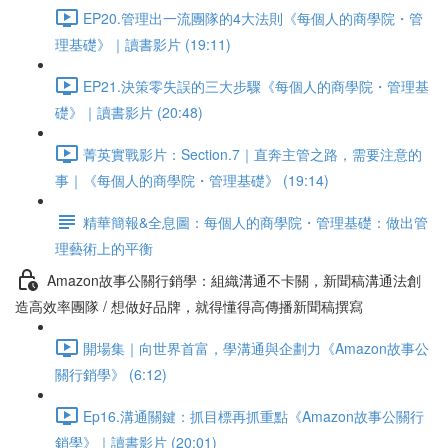
EP20.管理出一流團隊的4大法則《每個人的商學院・管
理基礎》｜讀書影片 (19:11)
EP21.決策零失誤的三大步驟《每個人的商學院・管理基
礎》｜讀書影片 (20:48)
菁英實戰影片：Section.7｜直奔主管之路，需要注意的
事｜《每個人的商學院・管理基礎》 (19:14)
精華簡報&全息圖：每個人的商學院・管理基礎：做出管
理藝術上的平衡
Amazon故事公關行銷學：組織溝通不卡關，新聞稿溝通法創
造高效率團隊 / 想做好品牌，就得懂得高傳播新聞稿撰寫
開場集｜向世界首富，學溝通與企劃力《Amazon故事公
關行銷學》 (6:12)
Ep16.溝通關鍵：抓目標再抓重點《Amazon故事公關行
銷學》｜讀書影片 (20:01)