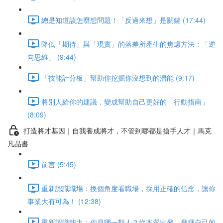
總是知道該怎麼想問題！「反過來想」是關鍵 (17:44)
降低「期待」與「現實」的落差所產生的焦慮方法：「逆
向思維」 (9:44)
「技能計分板」幫助你挖掘你沒想到的潛能 (9:17)
將別人給你的建議，變成幫助自己更好的「行動指南」
(8:09)
打造將才基因｜自我養成將才，不管到哪都是搶手人才｜馬克
凡品書
前言 (5:45)
重新認識職場：換個角度看職場，採用正確的信念，讓你
事業大有可為！ (12:38)
重新認識能力：你是哪一類人？從本質出發，發揮自己的