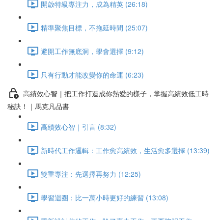
開啟特級專注力，成為精英 (26:18)
精準聚焦目標，不拖延時間 (25:07)
避開工作無底洞，學會選擇 (9:12)
只有行動才能改變你的命運 (6:23)
高績效心智｜把工作打造成你熱愛的樣子，掌握高績效低工時
秘訣！｜馬克凡品書
高績效心智｜引言 (8:32)
新時代工作邏輯：工作愈高績效，生活愈多選擇 (13:39)
雙重專注：先選擇再努力 (12:25)
學習迴圈：比一萬小時更好的練習 (13:08)