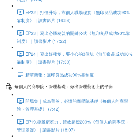
EP22｜打怪升等，靠個人職場秘笈《無印良品成功90%
靠制度》｜讀書影片 (16:54)
EP23｜寫出必勝秘笈的關鍵公式《無印良品成功90%靠
制度》｜讀書影片 (17:22)
EP24｜寫出好秘笈，要小心的3個坑《無印良品成功90%
靠制度》｜讀書影片 (17:30)
精華簡報：無印良品成功90%靠制度
每個人的商學院・管理基礎：做出管理藝術上的平衡
開場集｜成為菁英，必懂的商學院基礎《每個人的商學
院・管理基礎》 (7:42)
EP19.擺脫窮努力，績效超標200%《每個人的商學院・
管理基礎》｜讀書影片 (18:07)