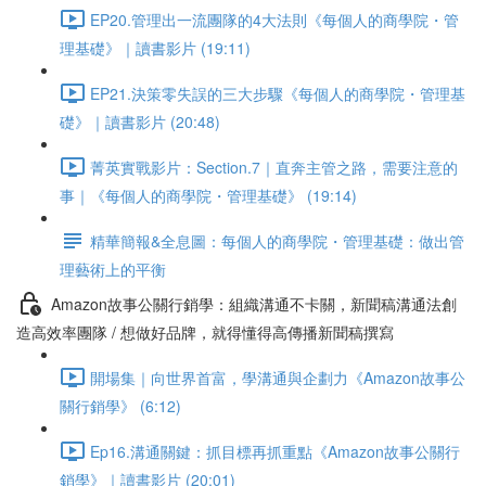
EP20.管理出一流團隊的4大法則《每個人的商學院・管
理基礎》｜讀書影片 (19:11)
EP21.決策零失誤的三大步驟《每個人的商學院・管理基
礎》｜讀書影片 (20:48)
菁英實戰影片：Section.7｜直奔主管之路，需要注意的
事｜《每個人的商學院・管理基礎》 (19:14)
精華簡報&全息圖：每個人的商學院・管理基礎：做出管
理藝術上的平衡
Amazon故事公關行銷學：組織溝通不卡關，新聞稿溝通法創
造高效率團隊 / 想做好品牌，就得懂得高傳播新聞稿撰寫
開場集｜向世界首富，學溝通與企劃力《Amazon故事公
關行銷學》 (6:12)
Ep16.溝通關鍵：抓目標再抓重點《Amazon故事公關行
銷學》｜讀書影片 (20:01)