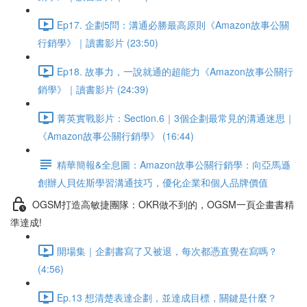
Ep17. 企劃5問：溝通必勝最高原則《Amazon故事公關
行銷學》｜讀書影片 (23:50)
Ep18. 故事力，一說就通的超能力《Amazon故事公關行
銷學》｜讀書影片 (24:39)
菁英實戰影片：Section.6｜3個企劃最常見的溝通迷思｜
《Amazon故事公關行銷學》 (16:44)
精華簡報&全息圖：Amazon故事公關行銷學：向亞馬遜
創辦人貝佐斯學習溝通技巧，優化企業和個人品牌價值
OGSM打造高敏捷團隊：OKR做不到的，OGSM一頁企畫書精
準達成!
開場集｜企劃書寫了又被退，每次都憑直覺在寫嗎？
(4:56)
Ep.13 想清楚表達企劃，並達成目標，關鍵是什麼？