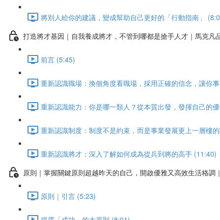
將別人給你的建議，變成幫助自己更好的「行動指南」 (8:0
打造將才基因｜自我養成將才，不管到哪都是搶手人才｜馬克凡
前言 (5:45)
重新認識職場：換個角度看職場，採用正確的信念，讓你事業大有
重新認識能力：你是哪一類人？從本質出發，發揮自己的優勢 (
重新認識制度：制度不是約束，而是事業發展更上一層樓的關鍵！
重新認識將才：深入了解如何成為從兵到將的高手 (11:40)
原則｜掌握關鍵原則超越昨天的自己，開啟優雅又高效生活格調
原則｜引言 (5:23)
揭露「成功」的大原則 (8:01)