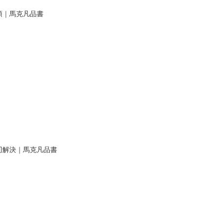
領｜馬克凡品書
刃解決｜馬克凡品書