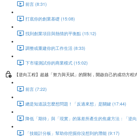
前言 (8:31)
打底你的創業基礎 (15:08)
找到創業項目與熱情的平衡點 (15:12)
調整或重建你的工作生活 (8:33)
下市場測試你的商業模式 (15:02)
【逆向工程】超越「努力與天賦」的限制，開啟自己的成功方程
前言 (7:22)
總是知道該怎麼想問題！「反過來想」是關鍵 (17:44)
降低「期待」與「現實」的落差所產生的焦慮方法：「逆向思維」
「技能計分板」幫助你挖掘你沒想到的潛能 (9:17)