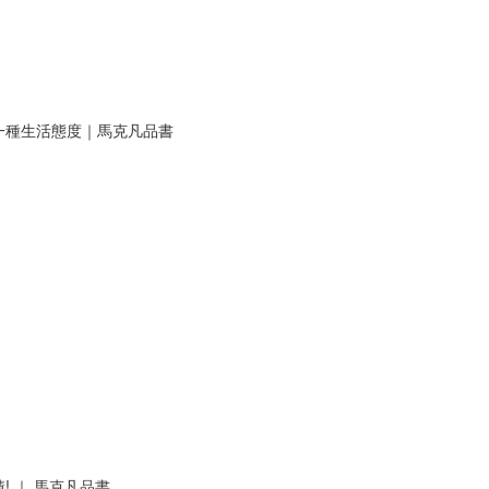
一種生活態度｜馬克凡品書
 ｜ 馬克凡品書