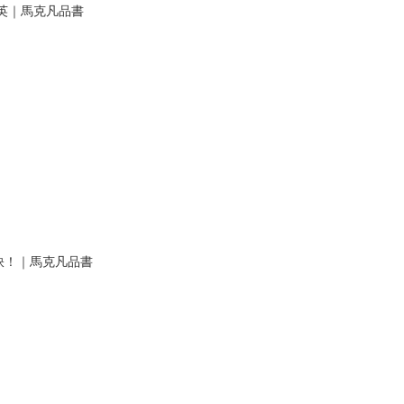
英｜馬克凡品書
訣！｜馬克凡品書