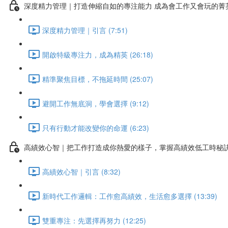
深度精力管理｜打造伸縮自如的專注能力 成為會工作又會玩的菁
深度精力管理｜引言 (7:51)
開啟特級專注力，成為精英 (26:18)
精準聚焦目標，不拖延時間 (25:07)
避開工作無底洞，學會選擇 (9:12)
只有行動才能改變你的命運 (6:23)
高績效心智｜把工作打造成你熱愛的樣子，掌握高績效低工時秘
高績效心智｜引言 (8:32)
新時代工作邏輯：工作愈高績效，生活愈多選擇 (13:39)
雙重專注：先選擇再努力 (12:25)