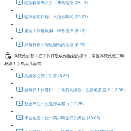
開啟特級專注力，成為精英 (26:18)
精準聚焦目標，不拖延時間 (25:07)
避開工作無底洞，學會選擇 (9:12)
只有行動才能改變你的命運 (6:23)
高績效心智｜把工作打造成你熱愛的樣子，掌握高績效低工時
秘訣！｜馬克凡品書
高績效心智｜引言 (8:32)
新時代工作邏輯：工作愈高績效，生活愈多選擇 (13:39)
雙重專注：先選擇再努力 (12:25)
學習迴圈：比一萬小時更好的練習 (13:08)