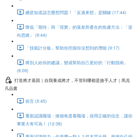
總是知道該怎麼想問題！「反過來想」是關鍵 (17:44)
降低「期待」與「現實」的落差所產生的焦慮方法：「逆
向思維」 (9:44)
「技能計分板」幫助你挖掘你沒想到的潛能 (9:17)
將別人給你的建議，變成幫助自己更好的「行動指南」
(8:09)
打造將才基因｜自我養成將才，不管到哪都是搶手人才｜馬克
凡品書
前言 (5:45)
重新認識職場：換個角度看職場，採用正確的信念，讓你
事業大有可為！ (12:38)
重新認識能力：你是哪一類人？從本質出發，發揮自己的