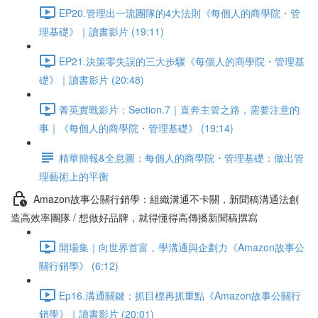
EP20.管理出一流團隊的4大法則《每個人的商學院・管
理基礎》｜讀書影片 (19:11)
EP21.決策零失誤的三大步驟《每個人的商學院・管理基
礎》｜讀書影片 (20:48)
菁英實戰影片：Section.7｜直奔主管之路，需要注意的
事｜《每個人的商學院・管理基礎》 (19:14)
精華簡報&全息圖：每個人的商學院・管理基礎：做出管
理藝術上的平衡
Amazon故事公關行銷學：組織溝通不卡關，新聞稿溝通法創
造高效率團隊 / 想做好品牌，就得懂得高傳播新聞稿撰寫
開場集｜向世界首富，學溝通與企劃力《Amazon故事公
關行銷學》 (6:12)
Ep16.溝通關鍵：抓目標再抓重點《Amazon故事公關行
銷學》｜讀書影片 (20:01)