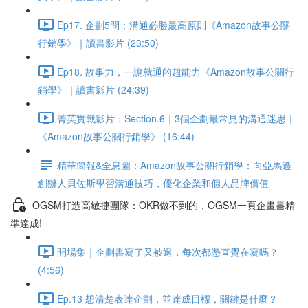
Ep17. 企劃5問：溝通必勝最高原則《Amazon故事公關
行銷學》｜讀書影片 (23:50)
Ep18. 故事力，一說就通的超能力《Amazon故事公關行
銷學》｜讀書影片 (24:39)
菁英實戰影片：Section.6｜3個企劃最常見的溝通迷思｜
《Amazon故事公關行銷學》 (16:44)
精華簡報&全息圖：Amazon故事公關行銷學：向亞馬遜
創辦人貝佐斯學習溝通技巧，優化企業和個人品牌價值
OGSM打造高敏捷團隊：OKR做不到的，OGSM一頁企畫書精
準達成!
開場集｜企劃書寫了又被退，每次都憑直覺在寫嗎？
(4:56)
Ep.13 想清楚表達企劃，並達成目標，關鍵是什麼？