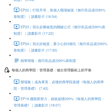
EP22｜打怪升等，靠個人職場秘笈《無印良品成功90%
靠制度》｜讀書影片 (16:54)
EP23｜寫出必勝秘笈的關鍵公式《無印良品成功90%靠
制度》｜讀書影片 (17:22)
EP24｜寫出好秘笈，要小心的3個坑《無印良品成功90%
靠制度》｜讀書影片 (17:30)
精華簡報：無印良品成功90%靠制度
每個人的商學院・管理基礎：做出管理藝術上的平衡
開場集｜成為菁英，必懂的商學院基礎《每個人的商學
院・管理基礎》 (7:42)
EP19.擺脫窮努力，績效超標200%《每個人的商學院・
管理基礎》｜讀書影片 (18:07)