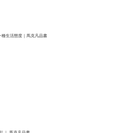
一種生活態度｜馬克凡品書
 ｜ 馬克凡品書