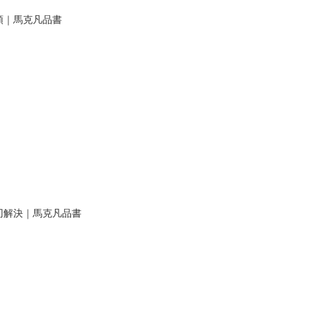
領｜馬克凡品書
刃解決｜馬克凡品書