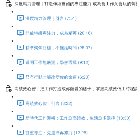
深度精力管理｜打造伸縮自如的專注能力 成為會工作又會玩的菁
深度精力管理｜引言 (7:51)
開啟特級專注力，成為精英 (26:18)
精準聚焦目標，不拖延時間 (25:07)
避開工作無底洞，學會選擇 (9:12)
只有行動才能改變你的命運 (6:23)
高績效心智｜把工作打造成你熱愛的樣子，掌握高績效低工時秘
高績效心智｜引言 (8:32)
新時代工作邏輯：工作愈高績效，生活愈多選擇 (13:39)
雙重專注：先選擇再努力 (12:25)