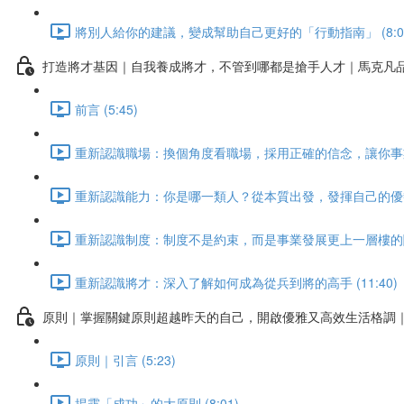
將別人給你的建議，變成幫助自己更好的「行動指南」 (8:0
打造將才基因｜自我養成將才，不管到哪都是搶手人才｜馬克凡
前言 (5:45)
重新認識職場：換個角度看職場，採用正確的信念，讓你事業大有
重新認識能力：你是哪一類人？從本質出發，發揮自己的優勢 (
重新認識制度：制度不是約束，而是事業發展更上一層樓的關鍵！
重新認識將才：深入了解如何成為從兵到將的高手 (11:40)
原則｜掌握關鍵原則超越昨天的自己，開啟優雅又高效生活格調
原則｜引言 (5:23)
揭露「成功」的大原則 (8:01)