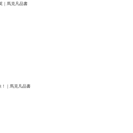
英｜馬克凡品書
訣！｜馬克凡品書