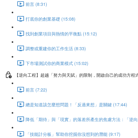
前言 (8:31)
打底你的創業基礎 (15:08)
找到創業項目與熱情的平衡點 (15:12)
調整或重建你的工作生活 (8:33)
下市場測試你的商業模式 (15:02)
【逆向工程】超越「努力與天賦」的限制，開啟自己的成功方程
前言 (7:22)
總是知道該怎麼想問題！「反過來想」是關鍵 (17:44)
降低「期待」與「現實」的落差所產生的焦慮方法：「逆向思維」
「技能計分板」幫助你挖掘你沒想到的潛能 (9:17)