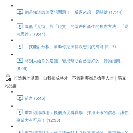
總是知道該怎麼想問題！「反過來想」是關鍵 (17:44)
降低「期待」與「現實」的落差所產生的焦慮方法：「逆
向思維」 (9:44)
「技能計分板」幫助你挖掘你沒想到的潛能 (9:17)
將別人給你的建議，變成幫助自己更好的「行動指南」
(8:09)
打造將才基因｜自我養成將才，不管到哪都是搶手人才｜馬克
凡品書
前言 (5:45)
重新認識職場：換個角度看職場，採用正確的信念，讓你
事業大有可為！ (12:38)
重新認識能力：你是哪一類人？從本質出發，發揮自己的