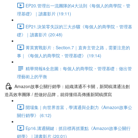
EP20.管理出一流團隊的4大法則《每個人的商學院・管
理基礎》｜讀書影片 (19:11)
EP21.決策零失誤的三大步驟《每個人的商學院・管理基
礎》｜讀書影片 (20:48)
菁英實戰影片：Section.7｜直奔主管之路，需要注意的
事｜《每個人的商學院・管理基礎》 (19:14)
精華簡報&全息圖：每個人的商學院・管理基礎：做出管
理藝術上的平衡
Amazon故事公關行銷學：組織溝通不卡關，新聞稿溝通法創
造高效率團隊 / 想做好品牌，就得懂得高傳播新聞稿撰寫
開場集｜向世界首富，學溝通與企劃力《Amazon故事公
關行銷學》 (6:12)
Ep16.溝通關鍵：抓目標再抓重點《Amazon故事公關行
銷學》｜讀書影片 (20:01)