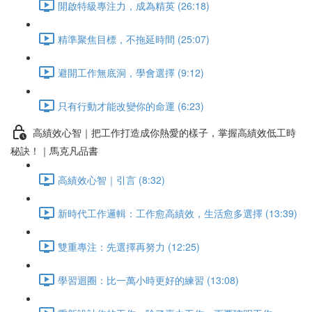
開啟特級專注力，成為精英 (26:18)
精準聚焦目標，不拖延時間 (25:07)
避開工作無底洞，學會選擇 (9:12)
只有行動才能改變你的命運 (6:23)
高績效心智｜把工作打造成你熱愛的樣子，掌握高績效低工時
秘訣！｜馬克凡品書
高績效心智｜引言 (8:32)
新時代工作邏輯：工作愈高績效，生活愈多選擇 (13:39)
雙重專注：先選擇再努力 (12:25)
學習迴圈：比一萬小時更好的練習 (13:08)