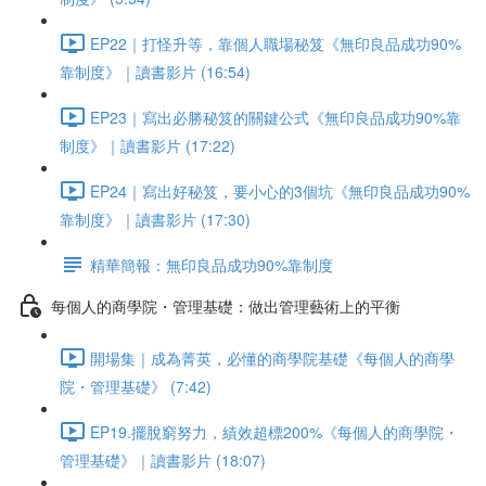
EP22｜打怪升等，靠個人職場秘笈《無印良品成功90%
靠制度》｜讀書影片 (16:54)
EP23｜寫出必勝秘笈的關鍵公式《無印良品成功90%靠
制度》｜讀書影片 (17:22)
EP24｜寫出好秘笈，要小心的3個坑《無印良品成功90%
靠制度》｜讀書影片 (17:30)
精華簡報：無印良品成功90%靠制度
每個人的商學院・管理基礎：做出管理藝術上的平衡
開場集｜成為菁英，必懂的商學院基礎《每個人的商學
院・管理基礎》 (7:42)
EP19.擺脫窮努力，績效超標200%《每個人的商學院・
管理基礎》｜讀書影片 (18:07)