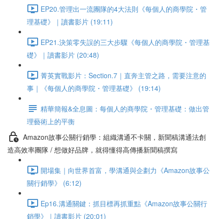
EP20.管理出一流團隊的4大法則《每個人的商學院・管
理基礎》｜讀書影片 (19:11)
EP21.決策零失誤的三大步驟《每個人的商學院・管理基
礎》｜讀書影片 (20:48)
菁英實戰影片：Section.7｜直奔主管之路，需要注意的
事｜《每個人的商學院・管理基礎》 (19:14)
精華簡報&全息圖：每個人的商學院・管理基礎：做出管
理藝術上的平衡
Amazon故事公關行銷學：組織溝通不卡關，新聞稿溝通法創
造高效率團隊 / 想做好品牌，就得懂得高傳播新聞稿撰寫
開場集｜向世界首富，學溝通與企劃力《Amazon故事公
關行銷學》 (6:12)
Ep16.溝通關鍵：抓目標再抓重點《Amazon故事公關行
銷學》｜讀書影片 (20:01)