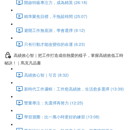
開啟特級專注力，成為精英 (26:18)
精準聚焦目標，不拖延時間 (25:07)
避開工作無底洞，學會選擇 (9:12)
只有行動才能改變你的命運 (6:23)
高績效心智｜把工作打造成你熱愛的樣子，掌握高績效低工時
秘訣！｜馬克凡品書
高績效心智｜引言 (8:32)
新時代工作邏輯：工作愈高績效，生活愈多選擇 (13:39)
雙重專注：先選擇再努力 (12:25)
學習迴圈：比一萬小時更好的練習 (13:08)