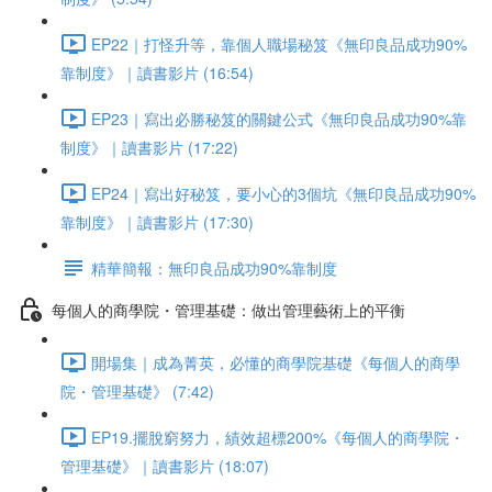
EP22｜打怪升等，靠個人職場秘笈《無印良品成功90%
靠制度》｜讀書影片 (16:54)
EP23｜寫出必勝秘笈的關鍵公式《無印良品成功90%靠
制度》｜讀書影片 (17:22)
EP24｜寫出好秘笈，要小心的3個坑《無印良品成功90%
靠制度》｜讀書影片 (17:30)
精華簡報：無印良品成功90%靠制度
每個人的商學院・管理基礎：做出管理藝術上的平衡
開場集｜成為菁英，必懂的商學院基礎《每個人的商學
院・管理基礎》 (7:42)
EP19.擺脫窮努力，績效超標200%《每個人的商學院・
管理基礎》｜讀書影片 (18:07)