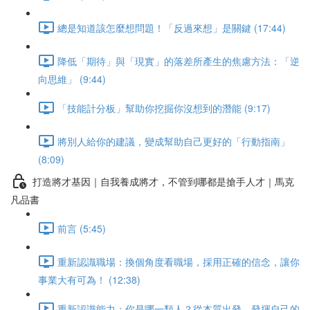
總是知道該怎麼想問題！「反過來想」是關鍵 (17:44)
降低「期待」與「現實」的落差所產生的焦慮方法：「逆
向思維」 (9:44)
「技能計分板」幫助你挖掘你沒想到的潛能 (9:17)
將別人給你的建議，變成幫助自己更好的「行動指南」
(8:09)
打造將才基因｜自我養成將才，不管到哪都是搶手人才｜馬克
凡品書
前言 (5:45)
重新認識職場：換個角度看職場，採用正確的信念，讓你
事業大有可為！ (12:38)
重新認識能力：你是哪一類人？從本質出發，發揮自己的