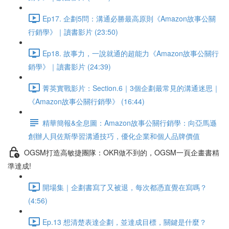
Ep17. 企劃5問：溝通必勝最高原則《Amazon故事公關
行銷學》｜讀書影片 (23:50)
Ep18. 故事力，一說就通的超能力《Amazon故事公關行
銷學》｜讀書影片 (24:39)
菁英實戰影片：Section.6｜3個企劃最常見的溝通迷思｜
《Amazon故事公關行銷學》 (16:44)
精華簡報&全息圖：Amazon故事公關行銷學：向亞馬遜
創辦人貝佐斯學習溝通技巧，優化企業和個人品牌價值
OGSM打造高敏捷團隊：OKR做不到的，OGSM一頁企畫書精
準達成!
開場集｜企劃書寫了又被退，每次都憑直覺在寫嗎？
(4:56)
Ep.13 想清楚表達企劃，並達成目標，關鍵是什麼？