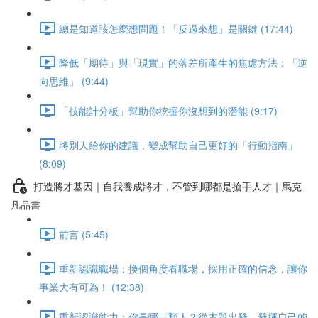
總是知道該怎麼想問題！「反過來想」是關鍵 (17:44)
降低「期待」與「現實」的落差所產生的焦慮方法：「逆
向思維」 (9:44)
「技能計分板」幫助你挖掘你沒想到的潛能 (9:17)
將別人給你的建議，變成幫助自己更好的「行動指南」
(8:09)
打造將才基因｜自我養成將才，不管到哪都是搶手人才｜馬克
凡品書
前言 (5:45)
重新認識職場：換個角度看職場，採用正確的信念，讓你
事業大有可為！ (12:38)
重新認識能力：你是哪一類人？從本質出發，發揮自己的