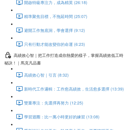
開啟特級專注力，成為精英 (26:18)
精準聚焦目標，不拖延時間 (25:07)
避開工作無底洞，學會選擇 (9:12)
只有行動才能改變你的命運 (6:23)
高績效心智｜把工作打造成你熱愛的樣子，掌握高績效低工時
秘訣！｜馬克凡品書
高績效心智｜引言 (8:32)
新時代工作邏輯：工作愈高績效，生活愈多選擇 (13:39)
雙重專注：先選擇再努力 (12:25)
學習迴圈：比一萬小時更好的練習 (13:08)