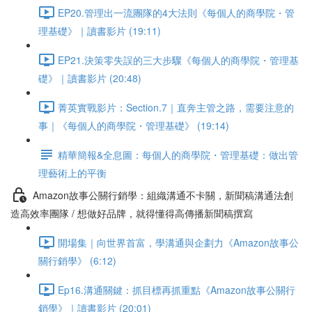
EP20.管理出一流團隊的4大法則《每個人的商學院・管
理基礎》｜讀書影片 (19:11)
EP21.決策零失誤的三大步驟《每個人的商學院・管理基
礎》｜讀書影片 (20:48)
菁英實戰影片：Section.7｜直奔主管之路，需要注意的
事｜《每個人的商學院・管理基礎》 (19:14)
精華簡報&全息圖：每個人的商學院・管理基礎：做出管
理藝術上的平衡
Amazon故事公關行銷學：組織溝通不卡關，新聞稿溝通法創
造高效率團隊 / 想做好品牌，就得懂得高傳播新聞稿撰寫
開場集｜向世界首富，學溝通與企劃力《Amazon故事公
關行銷學》 (6:12)
Ep16.溝通關鍵：抓目標再抓重點《Amazon故事公關行
銷學》｜讀書影片 (20:01)