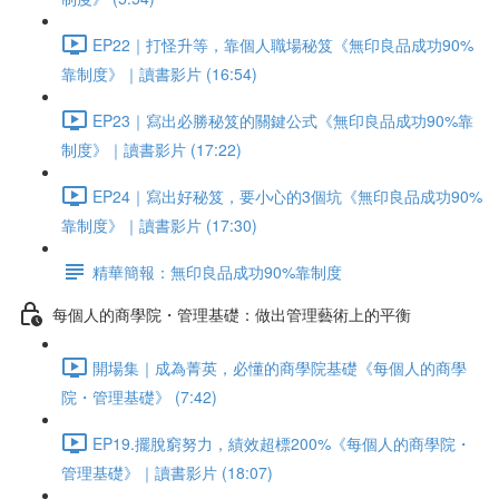
EP22｜打怪升等，靠個人職場秘笈《無印良品成功90%
靠制度》｜讀書影片 (16:54)
EP23｜寫出必勝秘笈的關鍵公式《無印良品成功90%靠
制度》｜讀書影片 (17:22)
EP24｜寫出好秘笈，要小心的3個坑《無印良品成功90%
靠制度》｜讀書影片 (17:30)
精華簡報：無印良品成功90%靠制度
每個人的商學院・管理基礎：做出管理藝術上的平衡
開場集｜成為菁英，必懂的商學院基礎《每個人的商學
院・管理基礎》 (7:42)
EP19.擺脫窮努力，績效超標200%《每個人的商學院・
管理基礎》｜讀書影片 (18:07)