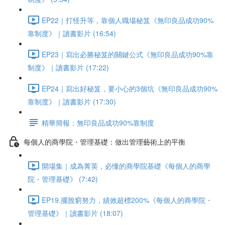
EP22｜打怪升等，靠個人職場秘笈《無印良品成功90%
靠制度》｜讀書影片 (16:54)
EP23｜寫出必勝秘笈的關鍵公式《無印良品成功90%靠
制度》｜讀書影片 (17:22)
EP24｜寫出好秘笈，要小心的3個坑《無印良品成功90%
靠制度》｜讀書影片 (17:30)
精華簡報：無印良品成功90%靠制度
每個人的商學院・管理基礎：做出管理藝術上的平衡
開場集｜成為菁英，必懂的商學院基礎《每個人的商學
院・管理基礎》 (7:42)
EP19.擺脫窮努力，績效超標200%《每個人的商學院・
管理基礎》｜讀書影片 (18:07)