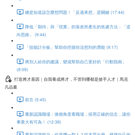
總是知道該怎麼想問題！「反過來想」是關鍵 (17:44)
降低「期待」與「現實」的落差所產生的焦慮方法：「逆
向思維」 (9:44)
「技能計分板」幫助你挖掘你沒想到的潛能 (9:17)
將別人給你的建議，變成幫助自己更好的「行動指南」
(8:09)
打造將才基因｜自我養成將才，不管到哪都是搶手人才｜馬克
凡品書
前言 (5:45)
重新認識職場：換個角度看職場，採用正確的信念，讓你
事業大有可為！ (12:38)
重新認識能力：你是哪一類人？從本質出發，發揮自己的