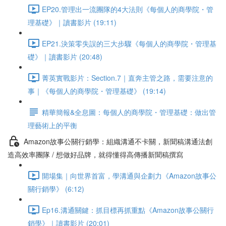
EP20.管理出一流團隊的4大法則《每個人的商學院・管
理基礎》｜讀書影片 (19:11)
EP21.決策零失誤的三大步驟《每個人的商學院・管理基
礎》｜讀書影片 (20:48)
菁英實戰影片：Section.7｜直奔主管之路，需要注意的
事｜《每個人的商學院・管理基礎》 (19:14)
精華簡報&全息圖：每個人的商學院・管理基礎：做出管
理藝術上的平衡
Amazon故事公關行銷學：組織溝通不卡關，新聞稿溝通法創
造高效率團隊 / 想做好品牌，就得懂得高傳播新聞稿撰寫
開場集｜向世界首富，學溝通與企劃力《Amazon故事公
關行銷學》 (6:12)
Ep16.溝通關鍵：抓目標再抓重點《Amazon故事公關行
銷學》｜讀書影片 (20:01)