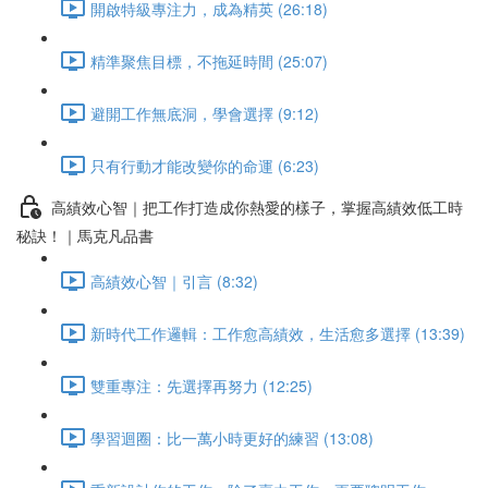
開啟特級專注力，成為精英 (26:18)
精準聚焦目標，不拖延時間 (25:07)
避開工作無底洞，學會選擇 (9:12)
只有行動才能改變你的命運 (6:23)
高績效心智｜把工作打造成你熱愛的樣子，掌握高績效低工時
秘訣！｜馬克凡品書
高績效心智｜引言 (8:32)
新時代工作邏輯：工作愈高績效，生活愈多選擇 (13:39)
雙重專注：先選擇再努力 (12:25)
學習迴圈：比一萬小時更好的練習 (13:08)