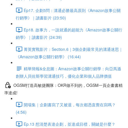
Ep17. 企劃5問：溝通必勝最高原則《Amazon故事公關
行銷學》｜讀書影片 (23:50)
Ep18. 故事力，一說就通的超能力《Amazon故事公關行
銷學》｜讀書影片 (24:39)
菁英實戰影片：Section.6｜3個企劃最常見的溝通迷思｜
《Amazon故事公關行銷學》 (16:44)
精華簡報&全息圖：Amazon故事公關行銷學：向亞馬遜
創辦人貝佐斯學習溝通技巧，優化企業和個人品牌價值
OGSM打造高敏捷團隊：OKR做不到的，OGSM一頁企畫書精
準達成!
開場集｜企劃書寫了又被退，每次都憑直覺在寫嗎？
(4:56)
Ep.13 想清楚表達企劃，並達成目標，關鍵是什麼？