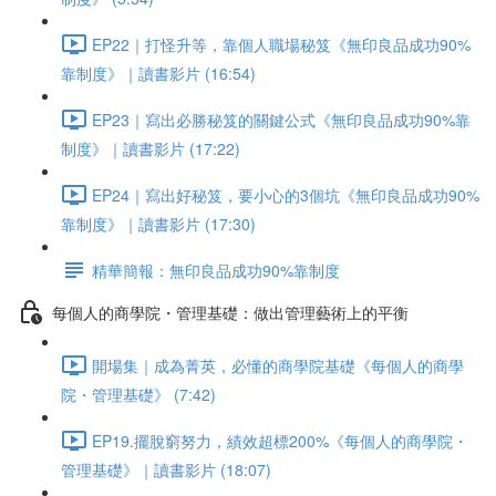
EP22｜打怪升等，靠個人職場秘笈《無印良品成功90%
靠制度》｜讀書影片 (16:54)
EP23｜寫出必勝秘笈的關鍵公式《無印良品成功90%靠
制度》｜讀書影片 (17:22)
EP24｜寫出好秘笈，要小心的3個坑《無印良品成功90%
靠制度》｜讀書影片 (17:30)
精華簡報：無印良品成功90%靠制度
每個人的商學院・管理基礎：做出管理藝術上的平衡
開場集｜成為菁英，必懂的商學院基礎《每個人的商學
院・管理基礎》 (7:42)
EP19.擺脫窮努力，績效超標200%《每個人的商學院・
管理基礎》｜讀書影片 (18:07)