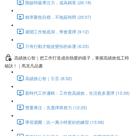
開啟特級專注力，成為精英 (26:18)
精準聚焦目標，不拖延時間 (25:07)
避開工作無底洞，學會選擇 (9:12)
只有行動才能改變你的命運 (6:23)
高績效心智｜把工作打造成你熱愛的樣子，掌握高績效低工時
秘訣！｜馬克凡品書
高績效心智｜引言 (8:32)
新時代工作邏輯：工作愈高績效，生活愈多選擇 (13:39)
雙重專注：先選擇再努力 (12:25)
學習迴圈：比一萬小時更好的練習 (13:08)