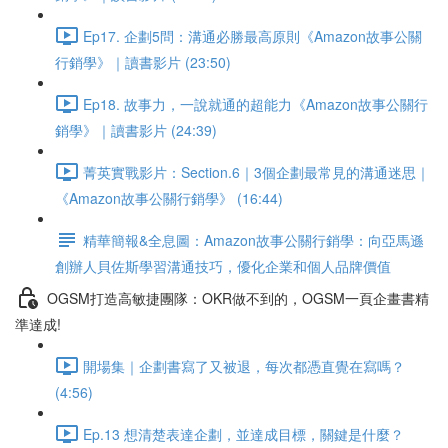
Ep17. 企劃5問：溝通必勝最高原則《Amazon故事公關
行銷學》｜讀書影片 (23:50)
Ep18. 故事力，一說就通的超能力《Amazon故事公關行
銷學》｜讀書影片 (24:39)
菁英實戰影片：Section.6｜3個企劃最常見的溝通迷思｜
《Amazon故事公關行銷學》 (16:44)
精華簡報&全息圖：Amazon故事公關行銷學：向亞馬遜
創辦人貝佐斯學習溝通技巧，優化企業和個人品牌價值
OGSM打造高敏捷團隊：OKR做不到的，OGSM一頁企畫書精
準達成!
開場集｜企劃書寫了又被退，每次都憑直覺在寫嗎？
(4:56)
Ep.13 想清楚表達企劃，並達成目標，關鍵是什麼？