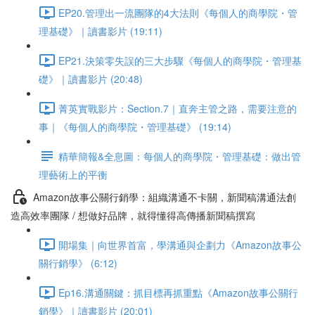
EP20.管理出一流團隊的4大法則《每個人的商學院・管
理基礎》｜讀書影片 (19:11)
EP21.決策零失誤的三大步驟《每個人的商學院・管理基
礎》｜讀書影片 (20:48)
菁英實戰影片：Section.7｜直奔主管之路，需要注意的
事｜《每個人的商學院・管理基礎》 (19:14)
精華簡報&全息圖：每個人的商學院・管理基礎：做出管
理藝術上的平衡
Amazon故事公關行銷學：組織溝通不卡關，新聞稿溝通法創
造高效率團隊 / 想做好品牌，就得懂得高傳播新聞稿撰寫
開場集｜向世界首富，學溝通與企劃力《Amazon故事公
關行銷學》 (6:12)
Ep16.溝通關鍵：抓目標再抓重點《Amazon故事公關行
銷學》｜讀書影片 (20:01)