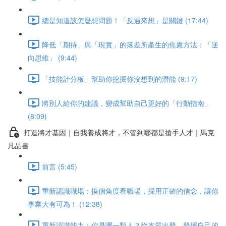
總是知道該怎麼想問題！「反過來想」是關鍵 (17:44)
降低「期待」與「現實」的落差所產生的焦慮方法：「逆
向思維」 (9:44)
「技能計分板」幫助你挖掘你沒想到的潛能 (9:17)
將別人給你的建議，變成幫助自己更好的「行動指南」
(8:09)
打造將才基因｜自我養成將才，不管到哪都是搶手人才｜馬克
凡品書
前言 (5:45)
重新認識職場：換個角度看職場，採用正確的信念，讓你
事業大有可為！ (12:38)
重新認識能力：你是哪一類人？從本質出發，發揮自己的