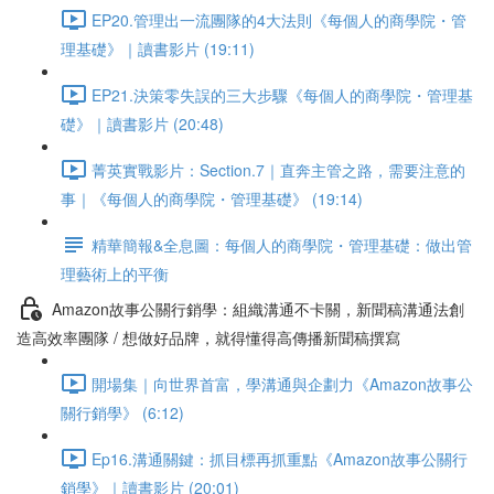
EP20.管理出一流團隊的4大法則《每個人的商學院・管
理基礎》｜讀書影片 (19:11)
EP21.決策零失誤的三大步驟《每個人的商學院・管理基
礎》｜讀書影片 (20:48)
菁英實戰影片：Section.7｜直奔主管之路，需要注意的
事｜《每個人的商學院・管理基礎》 (19:14)
精華簡報&全息圖：每個人的商學院・管理基礎：做出管
理藝術上的平衡
Amazon故事公關行銷學：組織溝通不卡關，新聞稿溝通法創
造高效率團隊 / 想做好品牌，就得懂得高傳播新聞稿撰寫
開場集｜向世界首富，學溝通與企劃力《Amazon故事公
關行銷學》 (6:12)
Ep16.溝通關鍵：抓目標再抓重點《Amazon故事公關行
銷學》｜讀書影片 (20:01)