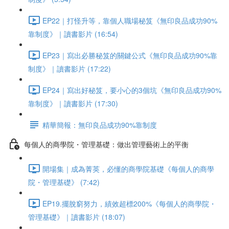
EP22｜打怪升等，靠個人職場秘笈《無印良品成功90%
靠制度》｜讀書影片 (16:54)
EP23｜寫出必勝秘笈的關鍵公式《無印良品成功90%靠
制度》｜讀書影片 (17:22)
EP24｜寫出好秘笈，要小心的3個坑《無印良品成功90%
靠制度》｜讀書影片 (17:30)
精華簡報：無印良品成功90%靠制度
每個人的商學院・管理基礎：做出管理藝術上的平衡
開場集｜成為菁英，必懂的商學院基礎《每個人的商學
院・管理基礎》 (7:42)
EP19.擺脫窮努力，績效超標200%《每個人的商學院・
管理基礎》｜讀書影片 (18:07)