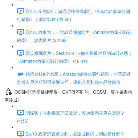
Ep17. 企劃5問：溝通必勝最高原則《Amazon故事公關
行銷學》｜讀書影片 (23:50)
Ep18. 故事力，一說就通的超能力《Amazon故事公關行
銷學》｜讀書影片 (24:39)
菁英實戰影片：Section.6｜3個企劃最常見的溝通迷思｜
《Amazon故事公關行銷學》 (16:44)
精華簡報&全息圖：Amazon故事公關行銷學：向亞馬遜
創辦人貝佐斯學習溝通技巧，優化企業和個人品牌價值
OGSM打造高敏捷團隊：OKR做不到的，OGSM一頁企畫書精
準達成!
開場集｜企劃書寫了又被退，每次都憑直覺在寫嗎？
(4:56)
Ep.13 想清楚表達企劃，並達成目標，關鍵是什麼？