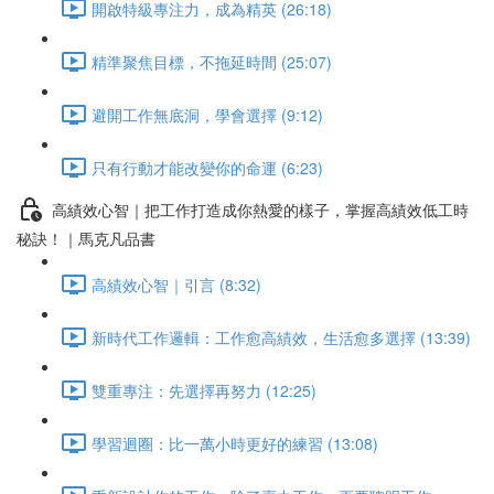
開啟特級專注力，成為精英 (26:18)
精準聚焦目標，不拖延時間 (25:07)
避開工作無底洞，學會選擇 (9:12)
只有行動才能改變你的命運 (6:23)
高績效心智｜把工作打造成你熱愛的樣子，掌握高績效低工時
秘訣！｜馬克凡品書
高績效心智｜引言 (8:32)
新時代工作邏輯：工作愈高績效，生活愈多選擇 (13:39)
雙重專注：先選擇再努力 (12:25)
學習迴圈：比一萬小時更好的練習 (13:08)