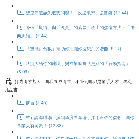
總是知道該怎麼想問題！「反過來想」是關鍵 (17:44)
降低「期待」與「現實」的落差所產生的焦慮方法：「逆
向思維」 (9:44)
「技能計分板」幫助你挖掘你沒想到的潛能 (9:17)
將別人給你的建議，變成幫助自己更好的「行動指南」
(8:09)
打造將才基因｜自我養成將才，不管到哪都是搶手人才｜馬克
凡品書
前言 (5:45)
重新認識職場：換個角度看職場，採用正確的信念，讓你
事業大有可為！ (12:38)
重新認識能力：你是哪一類人？從本質出發，發揮自己的