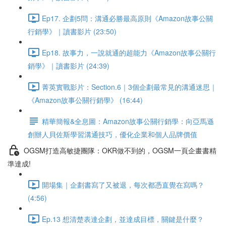
Ep17. 企劃5問：溝通必勝最高原則《Amazon故事公關
行銷學》｜讀書影片 (23:50)
Ep18. 故事力，一說就通的超能力《Amazon故事公關行
銷學》｜讀書影片 (24:39)
菁英實戰影片：Section.6｜3個企劃最常見的溝通迷思｜
《Amazon故事公關行銷學》 (16:44)
精華簡報&全息圖：Amazon故事公關行銷學：向亞馬遜
創辦人貝佐斯學習溝通技巧，優化企業和個人品牌價值
OGSM打造高敏捷團隊：OKR做不到的，OGSM一頁企畫書精
準達成!
開場集｜企劃書寫了又被退，每次都憑直覺在寫嗎？
(4:56)
Ep.13 想清楚表達企劃，並達成目標，關鍵是什麼？