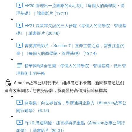
EP20.管理出一流團隊的4大法則《每個人的商學院・管
理基礎》｜讀書影片 (19:11)
EP21.決策零失誤的三大步驟《每個人的商學院・管理基
礎》｜讀書影片 (20:48)
菁英實戰影片：Section.7｜直奔主管之路，需要注意的
事｜《每個人的商學院・管理基礎》 (19:14)
精華簡報&全息圖：每個人的商學院・管理基礎：做出管
理藝術上的平衡
Amazon故事公關行銷學：組織溝通不卡關，新聞稿溝通法創
造高效率團隊 / 想做好品牌，就得懂得高傳播新聞稿撰寫
開場集｜向世界首富，學溝通與企劃力《Amazon故事公
關行銷學》 (6:12)
Ep16.溝通關鍵：抓目標再抓重點《Amazon故事公關行
銷學》｜讀書影片 (20:01)