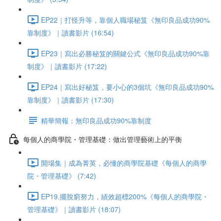
EP22｜打怪升等，靠個人職場秘笈《無印良品成功90%
靠制度》｜讀書影片 (16:54)
EP23｜寫出必勝秘笈的關鍵公式《無印良品成功90%靠
制度》｜讀書影片 (17:22)
EP24｜寫出好秘笈，要小心的3個坑《無印良品成功90%
靠制度》｜讀書影片 (17:30)
精華簡報：無印良品成功90%靠制度
每個人的商學院・管理基礎：做出管理藝術上的平衡
開場集｜成為菁英，必懂的商學院基礎《每個人的商學
院・管理基礎》 (7:42)
EP19.擺脫窮努力，績效超標200%《每個人的商學院・
管理基礎》｜讀書影片 (18:07)