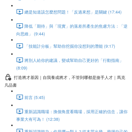
總是知道該怎麼想問題！「反過來想」是關鍵 (17:44)
降低「期待」與「現實」的落差所產生的焦慮方法：「逆
向思維」 (9:44)
「技能計分板」幫助你挖掘你沒想到的潛能 (9:17)
將別人給你的建議，變成幫助自己更好的「行動指南」
(8:09)
打造將才基因｜自我養成將才，不管到哪都是搶手人才｜馬克
凡品書
前言 (5:45)
重新認識職場：換個角度看職場，採用正確的信念，讓你
事業大有可為！ (12:38)
重新認識能力：你是哪一類人？從本質出發，發揮自己的