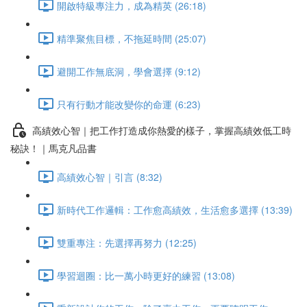
開啟特級專注力，成為精英 (26:18)
精準聚焦目標，不拖延時間 (25:07)
避開工作無底洞，學會選擇 (9:12)
只有行動才能改變你的命運 (6:23)
高績效心智｜把工作打造成你熱愛的樣子，掌握高績效低工時
秘訣！｜馬克凡品書
高績效心智｜引言 (8:32)
新時代工作邏輯：工作愈高績效，生活愈多選擇 (13:39)
雙重專注：先選擇再努力 (12:25)
學習迴圈：比一萬小時更好的練習 (13:08)