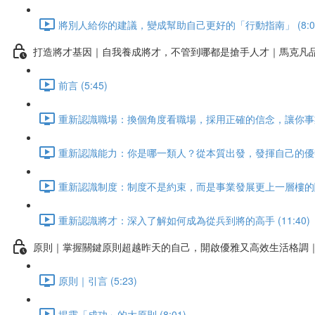
將別人給你的建議，變成幫助自己更好的「行動指南」 (8:0
打造將才基因｜自我養成將才，不管到哪都是搶手人才｜馬克凡
前言 (5:45)
重新認識職場：換個角度看職場，採用正確的信念，讓你事業大有
重新認識能力：你是哪一類人？從本質出發，發揮自己的優勢 (
重新認識制度：制度不是約束，而是事業發展更上一層樓的關鍵！
重新認識將才：深入了解如何成為從兵到將的高手 (11:40)
原則｜掌握關鍵原則超越昨天的自己，開啟優雅又高效生活格調
原則｜引言 (5:23)
揭露「成功」的大原則 (8:01)