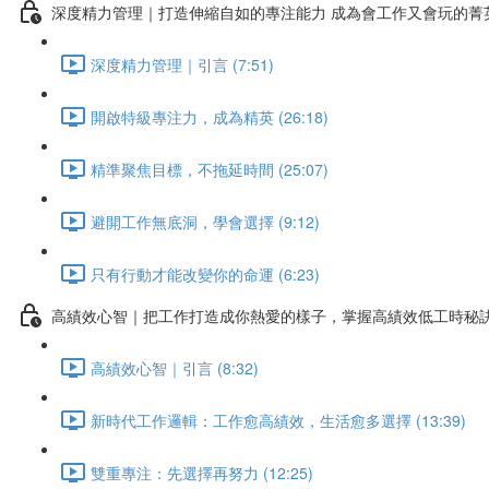
深度精力管理｜打造伸縮自如的專注能力 成為會工作又會玩的菁
深度精力管理｜引言 (7:51)
開啟特級專注力，成為精英 (26:18)
精準聚焦目標，不拖延時間 (25:07)
避開工作無底洞，學會選擇 (9:12)
只有行動才能改變你的命運 (6:23)
高績效心智｜把工作打造成你熱愛的樣子，掌握高績效低工時秘
高績效心智｜引言 (8:32)
新時代工作邏輯：工作愈高績效，生活愈多選擇 (13:39)
雙重專注：先選擇再努力 (12:25)