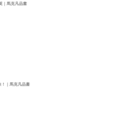
英｜馬克凡品書
訣！｜馬克凡品書