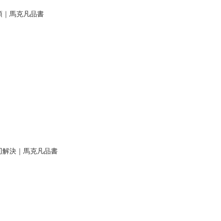
領｜馬克凡品書
刃解決｜馬克凡品書