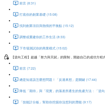
前言 (8:31)
打底你的創業基礎 (15:08)
找到創業項目與熱情的平衡點 (15:12)
調整或重建你的工作生活 (8:33)
下市場測試你的商業模式 (15:02)
【逆向工程】超越「努力與天賦」的限制，開啟自己的成功方程
前言 (7:22)
總是知道該怎麼想問題！「反過來想」是關鍵 (17:44)
降低「期待」與「現實」的落差所產生的焦慮方法：「逆向思維」
「技能計分板」幫助你挖掘你沒想到的潛能 (9:17)