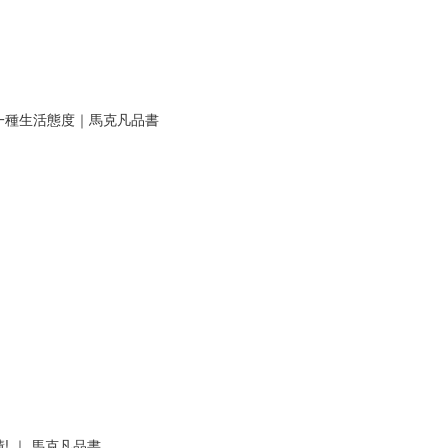
一種生活態度｜馬克凡品書
 ｜ 馬克凡品書