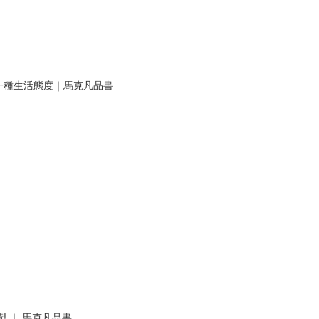
一種生活態度｜馬克凡品書
 ｜ 馬克凡品書