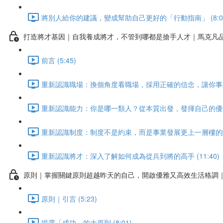
將別人給你的建議，變成幫助自己更好的「行動指南」 (8:0
打造將才基因｜自我養成將才，不管到哪都是搶手人才｜馬克凡
前言 (5:45)
重新認識職場：換個角度看職場，採用正確的信念，讓你事業大有
重新認識能力：你是哪一類人？從本質出發，發揮自己的優勢 (
重新認識制度：制度不是約束，而是事業發展更上一層樓的關鍵！
重新認識將才：深入了解如何成為從兵到將的高手 (11:40)
原則｜掌握關鍵原則超越昨天的自己，開啟優雅又高效生活格調
原則｜引言 (5:23)
揭露「成功」的大原則 (8:01)