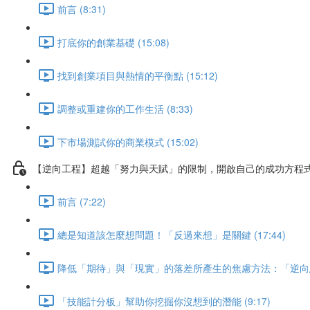
前言 (8:31)
打底你的創業基礎 (15:08)
找到創業項目與熱情的平衡點 (15:12)
調整或重建你的工作生活 (8:33)
下市場測試你的商業模式 (15:02)
【逆向工程】超越「努力與天賦」的限制，開啟自己的成功方程
前言 (7:22)
總是知道該怎麼想問題！「反過來想」是關鍵 (17:44)
降低「期待」與「現實」的落差所產生的焦慮方法：「逆向思維」
「技能計分板」幫助你挖掘你沒想到的潛能 (9:17)