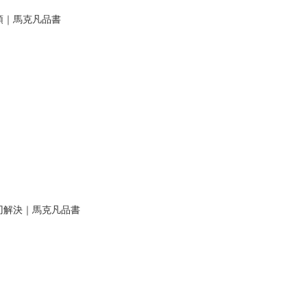
領｜馬克凡品書
刃解決｜馬克凡品書