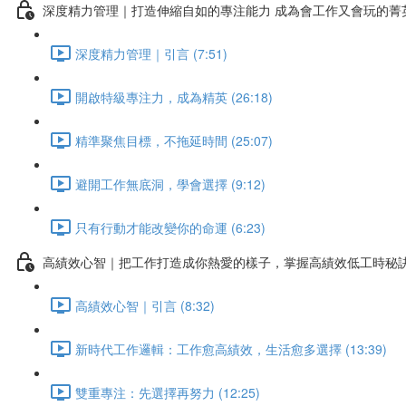
深度精力管理｜打造伸縮自如的專注能力 成為會工作又會玩的菁
深度精力管理｜引言 (7:51)
開啟特級專注力，成為精英 (26:18)
精準聚焦目標，不拖延時間 (25:07)
避開工作無底洞，學會選擇 (9:12)
只有行動才能改變你的命運 (6:23)
高績效心智｜把工作打造成你熱愛的樣子，掌握高績效低工時秘
高績效心智｜引言 (8:32)
新時代工作邏輯：工作愈高績效，生活愈多選擇 (13:39)
雙重專注：先選擇再努力 (12:25)