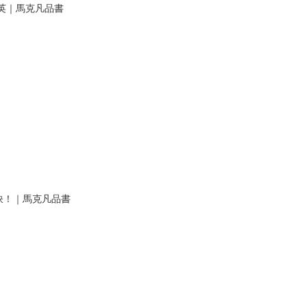
英｜馬克凡品書
訣！｜馬克凡品書