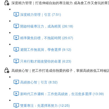
深度精力管理｜打造伸縮自如的專注能力 成為會工作又會玩的菁
深度精力管理｜引言 (7:51)
開啟特級專注力，成為精英 (26:18)
精準聚焦目標，不拖延時間 (25:07)
避開工作無底洞，學會選擇 (9:12)
只有行動才能改變你的命運 (6:23)
高績效心智｜把工作打造成你熱愛的樣子，掌握高績效低工時秘
高績效心智｜引言 (8:32)
新時代工作邏輯：工作愈高績效，生活愈多選擇 (13:39)
雙重專注：先選擇再努力 (12:25)