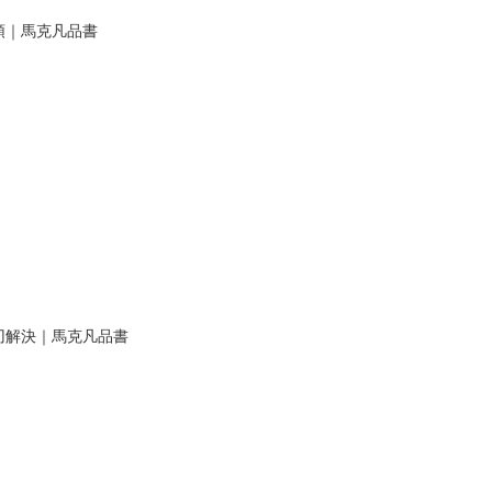
領｜馬克凡品書
刃解決｜馬克凡品書