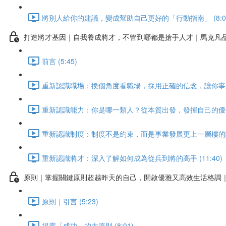
將別人給你的建議，變成幫助自己更好的「行動指南」 (8:0
打造將才基因｜自我養成將才，不管到哪都是搶手人才｜馬克凡
前言 (5:45)
重新認識職場：換個角度看職場，採用正確的信念，讓你事業大有
重新認識能力：你是哪一類人？從本質出發，發揮自己的優勢 (
重新認識制度：制度不是約束，而是事業發展更上一層樓的關鍵！
重新認識將才：深入了解如何成為從兵到將的高手 (11:40)
原則｜掌握關鍵原則超越昨天的自己，開啟優雅又高效生活格調
原則｜引言 (5:23)
揭露「成功」的大原則 (8:01)