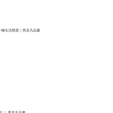
一種生活態度｜馬克凡品書
 ｜ 馬克凡品書