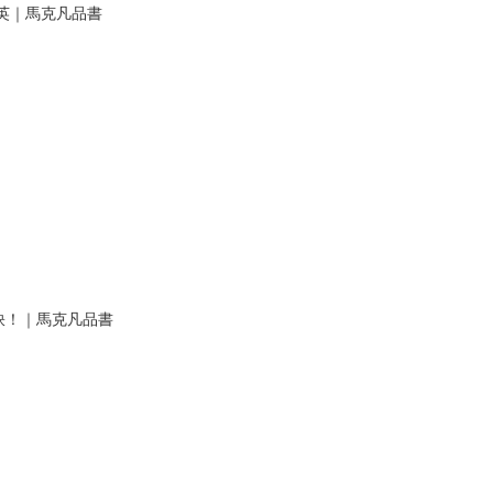
英｜馬克凡品書
訣！｜馬克凡品書