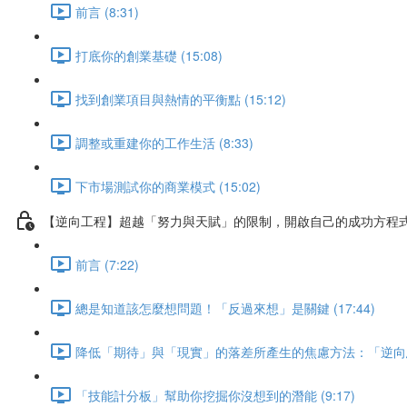
前言 (8:31)
打底你的創業基礎 (15:08)
找到創業項目與熱情的平衡點 (15:12)
調整或重建你的工作生活 (8:33)
下市場測試你的商業模式 (15:02)
【逆向工程】超越「努力與天賦」的限制，開啟自己的成功方程
前言 (7:22)
總是知道該怎麼想問題！「反過來想」是關鍵 (17:44)
降低「期待」與「現實」的落差所產生的焦慮方法：「逆向思維」
「技能計分板」幫助你挖掘你沒想到的潛能 (9:17)