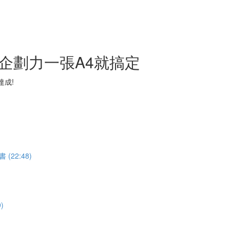
級企劃力一張A4就搞定
達成!
22:48)
)