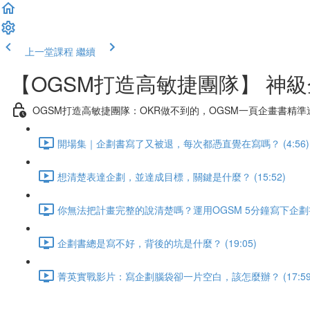
上一堂課程
繼續
【OGSM打造高敏捷團隊】 神
OGSM打造高敏捷團隊：OKR做不到的，OGSM一頁企畫書精準
開場集｜企劃書寫了又被退，每次都憑直覺在寫嗎？ (4:56)
想清楚表達企劃，並達成目標，關鍵是什麼？ (15:52)
你無法把計畫完整的說清楚嗎？運用OGSM 5分鐘寫下企劃書 (
企劃書總是寫不好，背後的坑是什麼？ (19:05)
菁英實戰影片：寫企劃腦袋卻一片空白，該怎麼辦？ (17:59