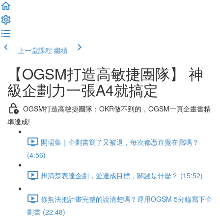
上一堂課程
繼續
【OGSM打造高敏捷團隊】 神
級企劃力一張A4就搞定
OGSM打造高敏捷團隊：OKR做不到的，OGSM一頁企畫書精
準達成!
開場集｜企劃書寫了又被退，每次都憑直覺在寫嗎？
(4:56)
想清楚表達企劃，並達成目標，關鍵是什麼？ (15:52)
你無法把計畫完整的說清楚嗎？運用OGSM 5分鐘寫下企
劃書 (22:48)