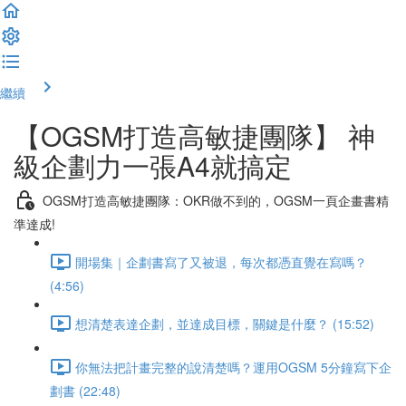
繼續
【OGSM打造高敏捷團隊】 神
級企劃力一張A4就搞定
OGSM打造高敏捷團隊：OKR做不到的，OGSM一頁企畫書精
準達成!
開場集｜企劃書寫了又被退，每次都憑直覺在寫嗎？
(4:56)
想清楚表達企劃，並達成目標，關鍵是什麼？ (15:52)
你無法把計畫完整的說清楚嗎？運用OGSM 5分鐘寫下企
劃書 (22:48)