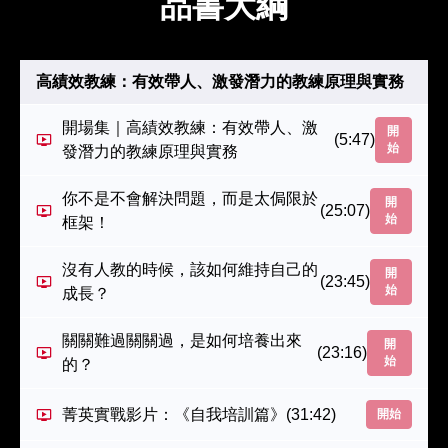
品書大綱
高績效教練：有效帶人、激發潛力的教練原理與實務
開場集｜高績效教練：有效帶人、激
開
(5:47)
始
發潛力的教練原理與實務
你不是不會解決問題，而是太侷限於
開
(25:07)
始
框架！
沒有人教的時候，該如何維持自己的
開
(23:45)
始
成長？
關關難過關關過，是如何培養出來
開
(23:16)
始
的？
菁英實戰影片：《自我培訓篇》
(31:42)
開始